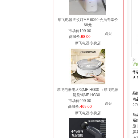
摩飞电器灭蚊灯MF-6060 会员专享价
68元
市场价199.00
购买
商城价
:98.00
摩飞电器专卖店
详
华
I5
摩飞电器电火锅MF-HG30 （摩飞电器
品
鸳鸯锅MF-HG30...
商
市场价999.00
购买
2
商城价
:469.00
摩飞电器专卖店
商品
系统
显
屏