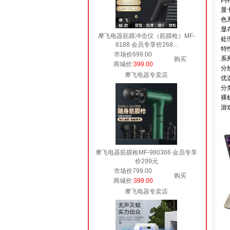
内
显
色
显
摩飞电器筋膜冲击仪（筋膜枪）MF-
处理
8188 会员专享价268...
特
市场价699.00
系
购买
商城价
:399.00
分
摩飞电器专卖店
优
分
裸机
游
摩飞电器筋膜枪MF-980366 会员专享
价299元
市场价799.00
购买
商城价
:399.00
摩飞电器专卖店