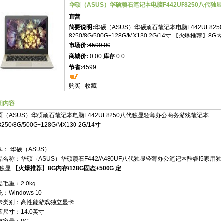
华硕（ASUS）华硕顽石笔记本电脑F442UF8250八代
直营
简要说明:
华硕（ASUS）华硕顽石笔记本电脑F442UF82
8250/8G/500G+128G/MX130-2G/14寸 【火爆推荐】8G
市场价:
4599.00
商城价:
:0.00
库存
:0 0
节省:
4599
购买
收藏
细内容
硕（ASUS）华硕顽石笔记本电脑F442UF8250八代独显轻薄办公商务游戏笔记本
-8250/8G/500G+128G/MX130-2G/14寸
牌： 华硕（ASUS）
品名称：华硕（ASUS）华硕顽石F442/A480UF八代独显轻薄办公笔记本酷睿i5家用独显商务
G独显
【火爆推荐】8G内存/128G固态+500G 定
毛重：2.0kg
：Windows 10
卡类别：高性能游戏独立显卡
幕尺寸：14.0英寸