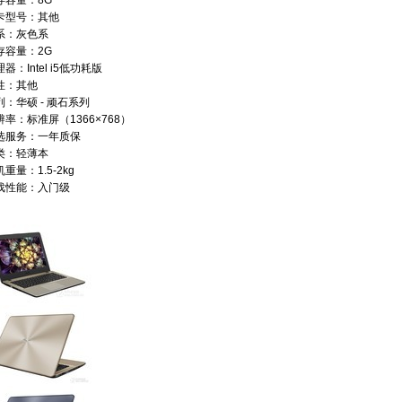
存容量：8G
卡型号：其他
系：灰色系
存容量：2G
器：Intel i5低功耗版
性：其他
列：华硕 - 顽石系列
辨率：标准屏（1366×768）
选服务：一年质保
类：轻薄本
重量：1.5-2kg
戏性能：入门级