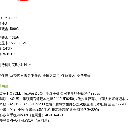
U I5-7200
 4G
械硬盘 500G
硬盘 128G
显卡 NV930-2G
 14英寸
 WIN 10
池待机时间5小时以上
后保障 华硕官方售后服务站 全国各网点 保修期内 免费维修
关商品
柔宇 ROYOLE FlexPai 2 5G折叠屏手机 会员专享购买价格 4998元
华硕（ASUS）华硕顽石笔记本电脑F442UF8250八代独显轻薄办公商务游戏笔记本 
华硕（ASUS） A480UR7200 酷睿I5超薄学生办公游戏独显笔记本电脑 金色 I5-7200 
小米（MI） 小米 红米note5A 手机 樱花粉高配版 全网通(3G+32G)
步步高手机vivo X9（全网通）4GB+64GB
步步高VIVO手机Y31A （三网通）