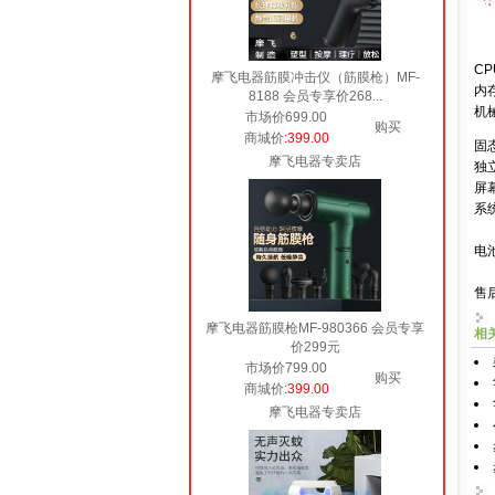
CP
摩飞电器筋膜冲击仪（筋膜枪）MF-
内存
8188 会员专享价268...
机
市场价699.00
购买
商城价
:399.00
固态
摩飞电器专卖店
独立
屏幕
系统
电
售
摩飞电器筋膜枪MF-980366 会员专享
相
价299元
市场价799.00
购买
商城价
:399.00
摩飞电器专卖店