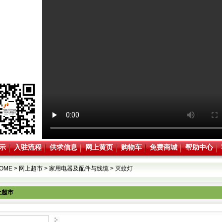
示
入驻流程
供求信息
网上黄页
购物车
免费商城
帮助中心
OME
>
网上超市
>
家用电器及配件与线缆
>
灭蚊灯
上超市