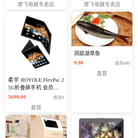
摩飞电器专卖店
摩飞电器专卖店
洞庭湖草鱼
9.90
库存480
直营
柔宇 ROYOLE FlexPai 2
5G折叠屏手机 会员专享
购买价格 4998元
5698.00
库存0
直营