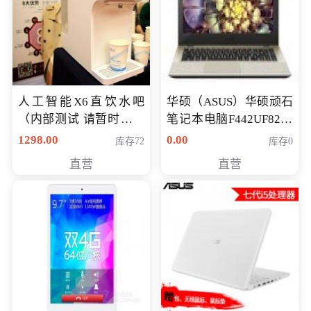
人工智能X6直饮水吧
华硕（ASUS）华硕顽石
（内部测试 请暂时不要
笔记本电脑F442UF8250
购买）
八代独显轻薄办公商务
1298.00
0.00
库存72
库存0
游戏笔记本 火爆推荐
直营
直营