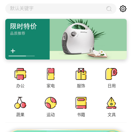
默认关键字
办公
家电
服饰
日用
蔬果
运动
书籍
文具