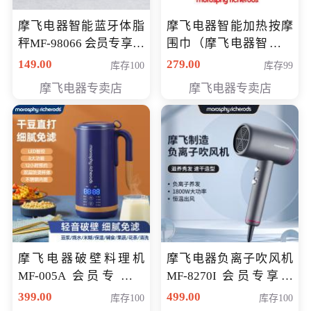
摩飞电器智能蓝牙体脂
摩飞电器智能加热按摩
秤MF-98066 会员专享价
围巾（摩飞电器智能加
98元
热按摩围脖） 会员专享
149.00
279.00
库存100
库存99
价168元
摩飞电器专卖店
摩飞电器专卖店
摩飞电器破壁料理机
摩飞电器负离子吹风机
MF-005A 会员专享价
MF-8270I 会员专享价
198元
369元
399.00
499.00
库存100
库存100