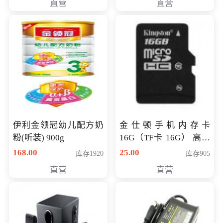
直营
直营
伊利金领冠幼儿配方奶
金仕顿手机内存卡
粉(听装) 900g
16G（TF卡 16G） 高速
卡 CLASS 10
168.00
25.00
库存1920
库存905
直营
直营