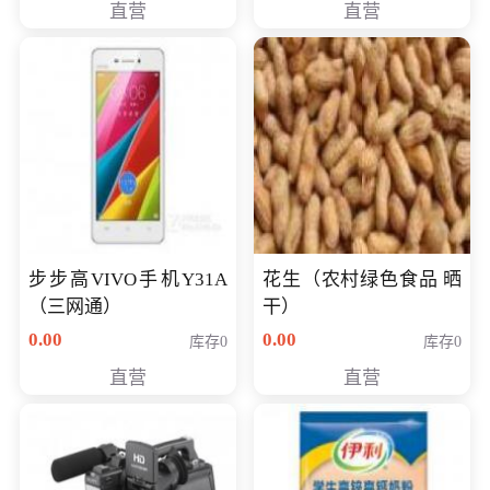
直营
直营
步步高VIVO手机Y31A
花生（农村绿色食品 晒
（三网通）
干）
0.00
0.00
库存0
库存0
直营
直营