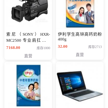
索尼（SONY）HXR-
伊利学生高锌高钙奶粉
400g
MC2500 专业肩扛式存
储卡全高清摄录一体机
32.00
库存2713
7168.00
库存1000
婚庆 直播 团拜会 专业高
直营
直营
清入门级摄像机