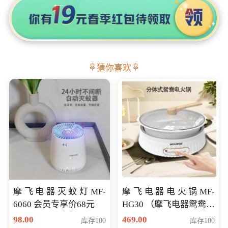
猜你喜欢
摩飞电器灭蚊灯MF-
摩飞电器电火锅MF-
6060 会员专享价68元
HG30 （摩飞电器鸳鸯锅
MF-HG30 ） 会员专享价
98.00
469.00
库存100
库存100