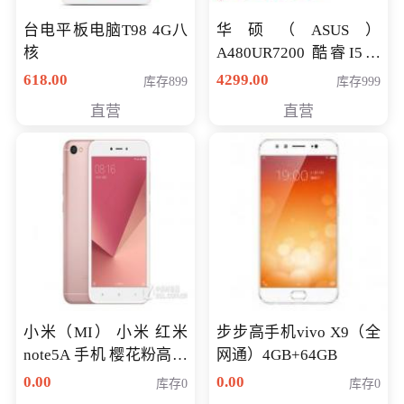
台电平板电脑T98 4G八
华硕（ASUS）
核
A480UR7200 酷睿I5超
薄学生办公游戏独显笔
618.00
4299.00
库存899
库存999
记本电脑 金色 I5-7200
直营
直营
NV930-2G独
小米（MI） 小米 红米
步步高手机vivo X9（全
note5A 手机 樱花粉高配
网通）4GB+64GB
版 全网通(3G+32G)
0.00
0.00
库存0
库存0