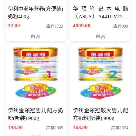
伊利中老年营养(方便装)
华硕笔记本电脑
奶粉400g
（ASUS）A441UV7500
顽石（7代i7-7500U 4G
32.00
4099.00
库存1723
库存999
500G GT920MX 独显）
直营
直营
14英寸
伊利金领冠婴儿配方奶
伊利金领冠较大婴儿配
粉(听装) 900g
方奶粉(听装) 900g
198.00
168.00
库存1909
库存1974